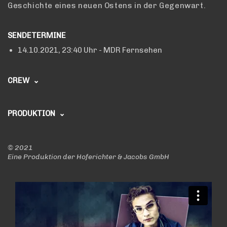
Geschichte eines neuen Ostens in der Gegenwart.
SENDETERMINE
14.10.2021,
23:40 Uhr
- MDR Fernsehen
CREW
REGIE
Jasmin Lakatoš
PRODUKTION
Lutz Hofmann
PRODUKTIONSLEITUNG
Marcus Fitsch
Lisa Dumke
©
2021
VISUELLES KONZEPT
Eine Produktion der Hoferichter & Jacobs GmbH
Steffen Thier (MDR)
Jasmin Lakatoš
PRODUCERIN
Jörg Junge
Inga Brantin
REDAKTIONELLE MITARBEIT
REDAKTION MDR
Jule Garschke
Reinhard Bärenz
KAMERA
Anika Mellin