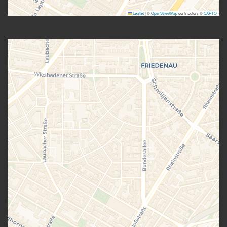
Leaflet
|
©
OpenStreetMap
contributors ©
CARTO