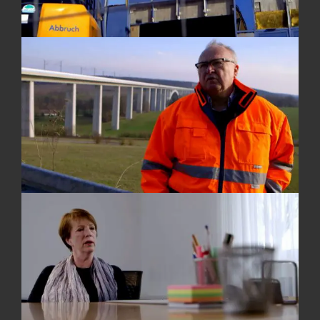
GRAFIK
Maxim Knorz
Sebastian Betz
Bianca Pointner
RECHERCHE
Gundula Fasold
SPRECHER
Frank Arnold
Beatrix Hermens
BILDBEISTELLUNGEN
Kirow Ardelt GmbH
FACHBERATUNG
Prof. Joachim Ragnitz
PRODUKTIONSLEITUNG
Melanie Braun
Lars Reimer
Katharina Malik