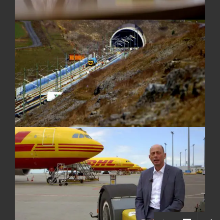
Frank Seidel (MDR)
PRODUKTIONSASSISTENZ
Sabrina Volkmer
Galina Unger
Kathrin Lemcke
PRODUZENT
Olaf Jacobs
REDAKTION
Silke Heinz
JOBS
TECHNIKVERLEIH
DATENSCHUTZERKLÄRUNG
IMPRESSUM
© 2024