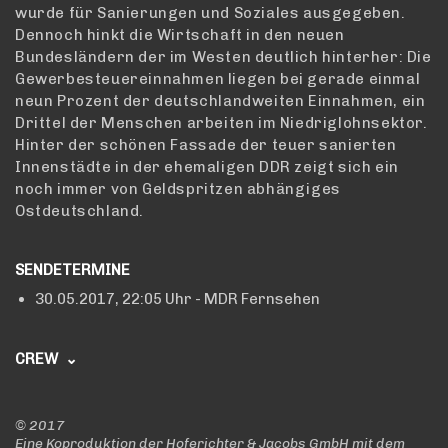
wurde für Sanierungen und Soziales ausgegeben.
Dennoch hinkt die Wirtschaft in den neuen
Bundesländern der im Westen deutlich hinterher: Die
Gewerbesteuereinnahmen liegen bei gerade einmal
neun Prozent der deutschlandweiten Einnahmen, ein
Drittel der Menschen arbeiten im Niedriglohnsektor.
Hinter der schönen Fassade der teuer sanierten
Innenstädte in der ehemaligen DDR zeigt sich ein
noch immer von Geldspritzen abhängiges
Ostdeutschland.
SENDETERMINE
30.05.2017,
22:05 Uhr
- MDR Fernsehen
CREW
EIN FILM VON
Ariane Riecker & Dirk Schneider
©
2017
Eine Koproduktion der Hoferichter & Jacobs GmbH mit dem