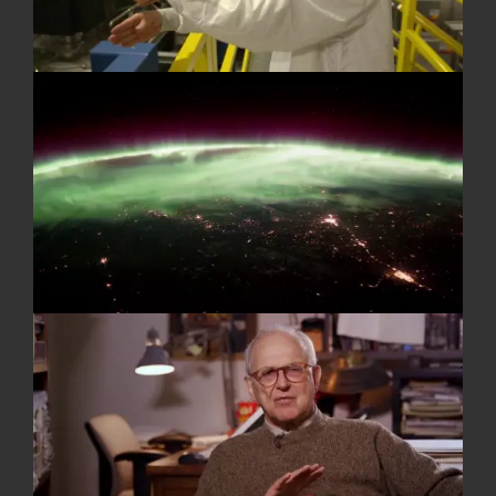
National Science Foundation
Massachusetts Institute of Technology
LIGO-Hanford Obervatory
Nobel Media AB
Dr. Virginia Trimble
Albert-Einstein-Institut Hannover/ Max-Planck
Institut für Gravitationsphysik
Leo Buono
Kai Straats
Lynn Cominsky
Sean Doran
REDAKTION
Carsten Mumme
JOBS
TECHNIKVERLEIH
DATENSCHUTZERKLÄRUNG
IMPRESSUM