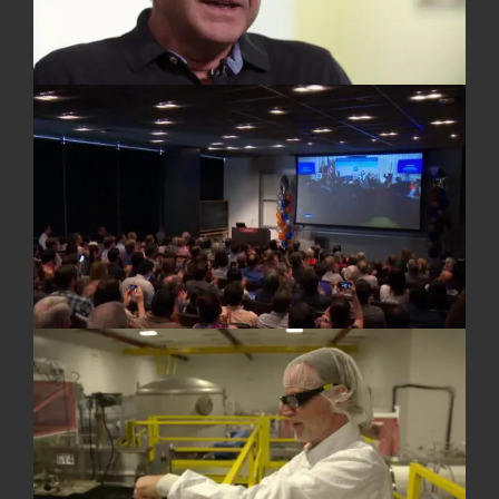
Lynn Cominsky
FARBKORREKTUR
Christoph Sturm
MISCHUNG
Urs Hauck
SPRECHER
Frank Arnold
Marcus Fitsch
PRODUKTIONSLEITUNG
Sabrina Volkmer
Jochen Papke (MDR)
ARCHIV
ESO/B
Tafreshi
C. Malin & M. Kornmesser
ESA/ Hubble
NASA