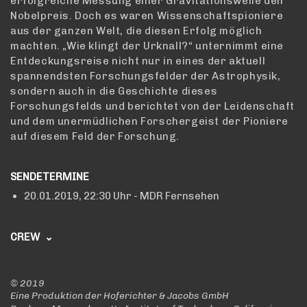
erfolgreiche Messung einer Gravitationswelle den
Nobelpreis. Doch es waren Wissenschaftspioniere
aus der ganzen Welt, die diesen Erfolg möglich
machten. „Wie klingt der Urknall?“ unternimmt eine
Entdeckungsreise nicht nur in eines der aktuell
spannendsten Forschungsfelder der Astrophysik,
sondern auch in die Geschichte dieses
Forschungsfelds und berichtet von der Leidenschaft
und dem unermüdlichen Forschergeist der Pioniere
auf diesem Feld der Forschung.
SENDETERMINE
20.01.2019,
22:30 Uhr
- MDR Fernsehen
CREW
EIN FILM VON
Marcus Fitsch
©
2019
Eine Produktion der Hoferichter & Jacobs GmbH
KAMERA