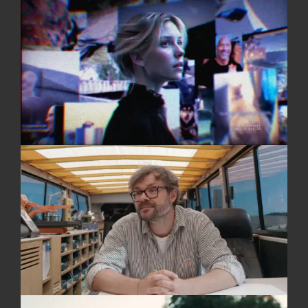
KOMMENTAR
Henrik Wöhler
VOICE OVER
Luise Georgi
Mirko Kasimir
Marcus Fitsch