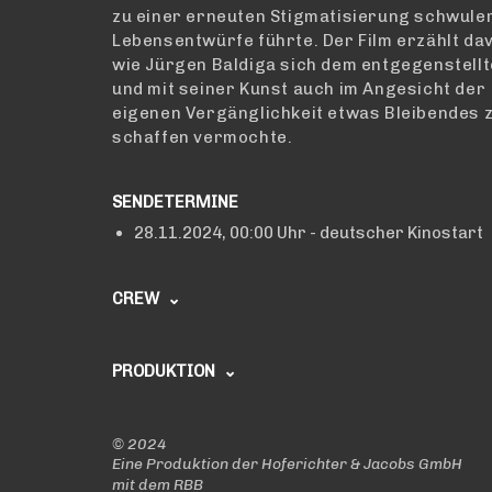
zu einer erneuten Stigmatisierung schwule
Lebensentwürfe führte. Der Film erzählt da
wie Jürgen Baldiga sich dem entgegenstellt
und mit seiner Kunst auch im Angesicht der
eigenen Vergänglichkeit etwas Bleibendes 
schaffen vermochte.
SENDETERMINE
28.11.2024,
00:00 Uhr
- deutscher Kinostart
CREW
REGIE
Markus Stein
PRODUKTION
BUCH
PRODUKTIONSLEITUNG
Ringo Rösener
Jonas Giese
©
2024
Eine Produktion der Hoferichter & Jacobs GmbH
BILDGESTALTUNG
PRODUKTIONSASSISTENZ
mit dem RBB