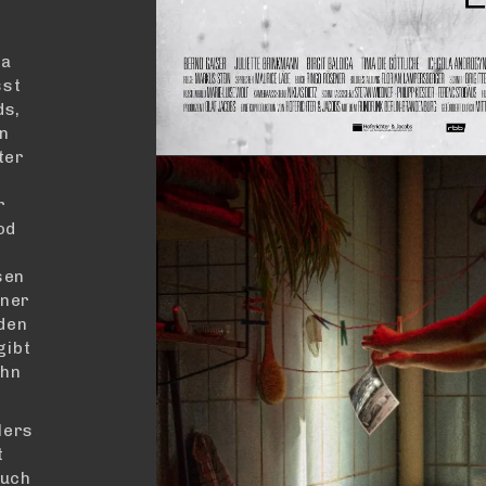
ga
sst
ds,
in
ter
r
od
sen
iner
 den
gibt
ihn
lers
t
auch