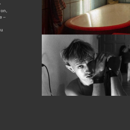
r
von,
e –
zu