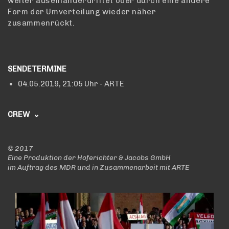
weiter auseinanderdriftet oder durch eine andere
Form der Umverteilung wieder näher
zusammenrückt.
SENDETERMINE
04.05.2019,
21:05 Uhr
- ARTE
CREW
EIN FILM VON
Tom Kühne
©
2017
Eine Produktion der Hoferichter & Jacobs GmbH
KAMERA
im Auftrag des MDR und in Zusammenarbeit mit ARTE
Holger Berg
Lars Langer
Michael Damm
Marcus Janssen
DROHNE