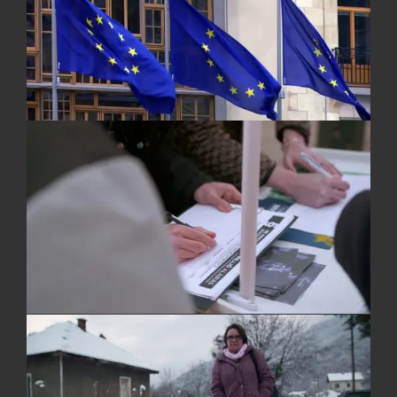
Sebastian Peuker
SPRECHER
Thomas Dehler
Hans Henrik Wöhler
Marcus Fitsch
PRODUKTIONSLEITUNG
Sybille Mansour
Frank Seidel (MDR)
PRODUZENT
Olaf Jacobs
REDAKTION
Silke Heinz (MDR)