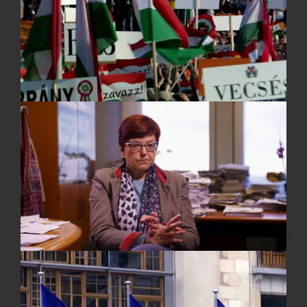
Murat Bozkurt
TON
Tobias Löffler
Christian Carl
Tobias Hametner
SCHNITT
Karoline Vielemeyer
Tobias Hohensee
FARBKORREKTUR
Johannes Ramson
MISCHUNG
Tim Fischer
MUSIK
Eike Hosenfeld
Moritz Denis
GRAFIK