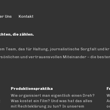
er Uns
Kontakt
hten, die zählen.
em Team, das für Haltung, journalistische Sorgfalt und kr
ersönlichen und vertrauensvollen Miteinander – die bes
Produktionspraktika
F
Wie organisiert man eigentlich einen Dreh?
W
t
Was kostet ein Film? Und was hat das alles
A
mit Rechteklärung zu tun?
In unserem
o